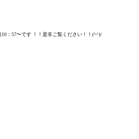
57〜です ！！是非ご覧ください！！(^^)/