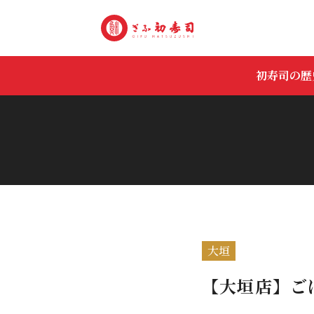
初寿司の歴
大垣
【大垣店】ご