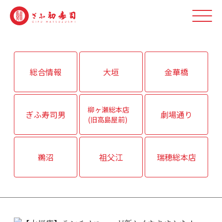
総合情報
大垣
金華橋
柳ヶ瀬総本店
ぎふ寿司男
劇場通り
(旧高島屋前)
鵜沼
祖父江
瑞穂総本店