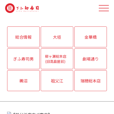
総合情報
大垣
金華橋
柳ヶ瀬総本店
ぎふ寿司男
劇場通り
(旧高島屋前)
鵜沼
祖父江
瑞穂総本店